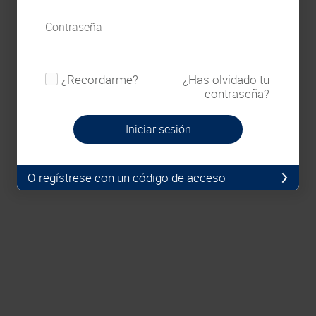
Contraseña
¿Recordarme?
¿Has olvidado tu
contraseña?
Iniciar sesión
O regístrese con un código de acceso